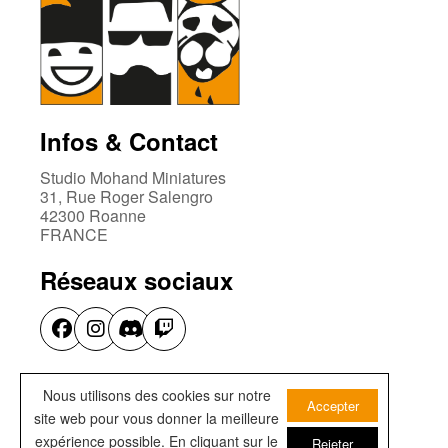
Infos & Contact
Studio Mohand Miniatures
31, Rue Roger Salengro
42300 Roanne
FRANCE
Réseaux sociaux
Infos & Contact
Nous utilisons des cookies sur notre
Accepter
site web pour vous donner la meilleure
Service de peinture
expérience possible. En cliquant sur le
Mentions Légales
Rejeter