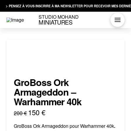
> PENSEZ À VOUS INSCRIRE À MA NEWSLETTER POUR RECEVOIR MES DERNIÈ
STUDIO MOHAND
MINIATURES
GroBoss Ork
Armageddon –
Warhammer 40k
150
€
Original
Current
200
€
price
price
was:
is:
200 €.
150 €.
GroBoss Ork Armageddon pour Warhammer 40k
.